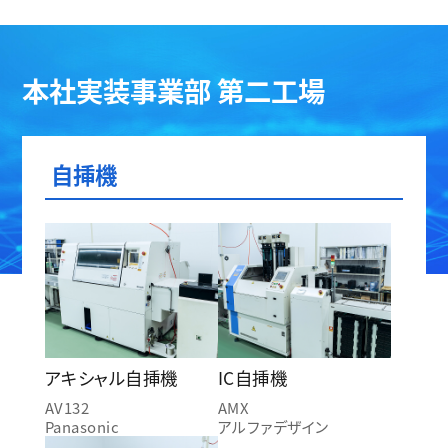
本社実装事業部 第二工場
自挿機
アキシャル自挿機
IC自挿機
AV132
AMX
Panasonic
アルファデザイン