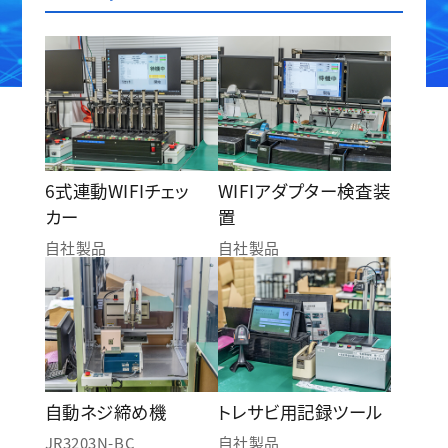
6式連動WIFIチェッ
WIFIアダプター検査装
カー
置
自社製品
自社製品
自動ネジ締め機
トレサビ用記録ツール
JR3203N-BC
自社製品