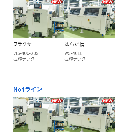
NEW
NEW
フラクサー
はんだ槽
VIS-400-20S
WS-401LF
弘輝テック
弘輝テック
No4ライン
NEW
NEW