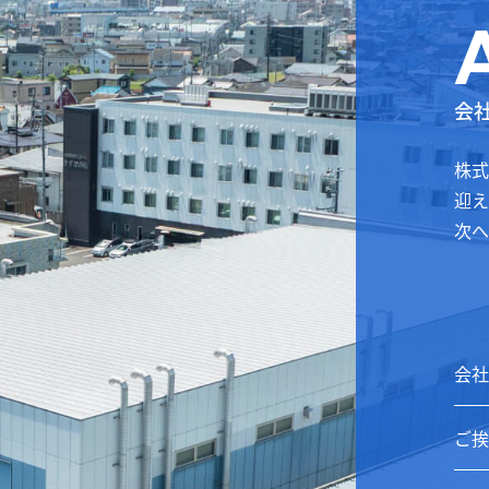
会
株式
迎え
次へ
会社
ご挨